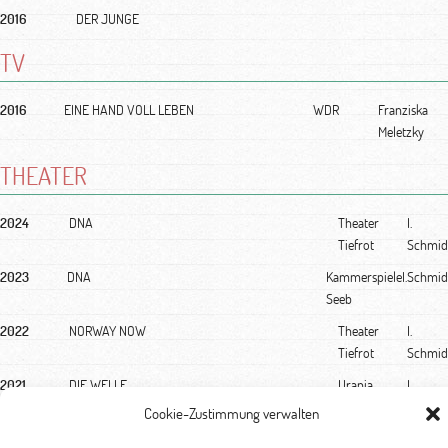
2016
DER JUNGE
TV
2016
EINE HAND VOLL LEBEN
WDR
Franziska
Meletzky
THEATER
2024
DNA
Theater
I.
Tiefrot
Schmid
2023
DNA
Kammerspiele
I.Schmid
Seeb
2022
NORWAY NOW
Theater
I.
Tiefrot
Schmid
2021
DIE WELLE
Urania
I.
Theater
Schmid
Cookie-Zustimmung verwalten
2021
FLATTERFLUG
Urania
I.