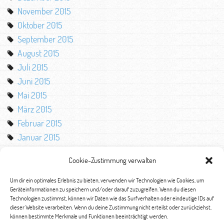
November 2015
Oktober 2015
September 2015
August 2015
Juli 2015
Juni 2015
Mai 2015
März 2015
Februar 2015
Januar 2015
Oktober 2014
Cookie-Zustimmung verwalten
August 2014
Mai 2014
Um dir ein optimales Erlebnis zu bieten, verwenden wir Technologien wie Cookies, um
Geräteinformationen zu speichern und/oder darauf zuzugreifen. Wenn du diesen
März 2014
Technologien zustimmst, können wir Daten wie das Surfverhalten oder eindeutige IDs auf
Februar 2014
dieser Website verarbeiten. Wenn du deine Zustimmung nicht erteilst oder zurückziehst,
können bestimmte Merkmale und Funktionen beeinträchtigt werden.
Januar 2014