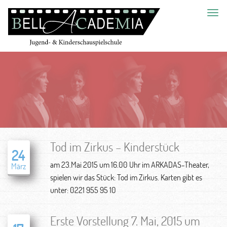
Toggl
navig
Tod im Zirkus – Kinderstück
24
am 23.Mai 2015 um 16.00 Uhr im ARKADAS-Theater,
März
spielen wir das Stück: Tod im Zirkus. Karten gibt es
unter: 0221 955 95 10
Erste Vorstellung 7. Mai, 2015 um