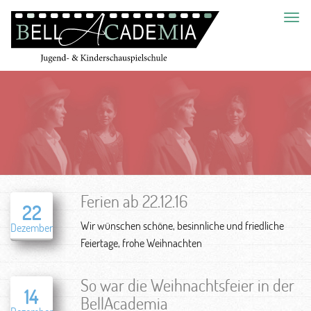
Toggl
navig
Ferien ab 22.12.16
22
Wir wünschen schöne, besinnliche und friedliche
Dezember
Feiertage, frohe Weihnachten
So war die Weihnachtsfeier in der
14
BellAcademia