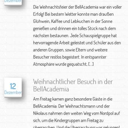
Dezember
Die Weihnachtsfeier der BellAcademia war ein voller
Erfolg! Bei bestem Wetter konnte man draußen
Glühwein, Kaffee und Lebkuchen in der Sonne
genießen und drinnen ein tolles Stück nach dem
nächsten bestaunen. Jede Schauspielgruppe hat
hervorragende Arbeit geleistet und Schüler aus den
anderen Gruppen, sowie Eltern und weitere
Besucher restlos begeistert. In entspannter
Atmosphäre wurde gequatscht, […]
Weihnachtlicher Besuch in der
12
BellAcademia
Dezember
Am Freitag kamen ganz besondere Gäste in die
BellAcademia: Der Weihnachtsmann und der
Nikolaus nahmen den weiten Weg vom Nordpol auf
sich, um die Kindergruppen am Freitag zu
überraschen. Und die Überraschung war gelungen!