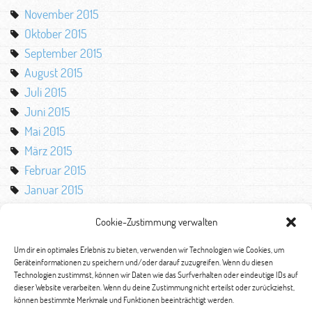
November 2015
Oktober 2015
September 2015
August 2015
Juli 2015
Juni 2015
Mai 2015
März 2015
Februar 2015
Januar 2015
Oktober 2014
Cookie-Zustimmung verwalten
August 2014
Mai 2014
Um dir ein optimales Erlebnis zu bieten, verwenden wir Technologien wie Cookies, um
Geräteinformationen zu speichern und/oder darauf zuzugreifen. Wenn du diesen
März 2014
Technologien zustimmst, können wir Daten wie das Surfverhalten oder eindeutige IDs auf
Februar 2014
dieser Website verarbeiten. Wenn du deine Zustimmung nicht erteilst oder zurückziehst,
können bestimmte Merkmale und Funktionen beeinträchtigt werden.
Januar 2014