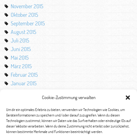
November 2015
Oktober 2015
September 2015
August 2015
Juli 2015
Juni 2015
Mai 2015
März 2015
Februar 2015
Januar 2015
Oktober 2014
Cookie-Zustimmung verwalten
August 2014
Mai 2014
Um dir ein optimales Erlebnis zu bieten, verwenden wir Technologien wie Cookies, um
Geräteinformationen zu speichern und/oder darauf zuzugreifen. Wenn du diesen
März 2014
Technologien zustimmst, können wir Daten wie das Surfverhalten oder eindeutige IDs auf
Februar 2014
dieser Website verarbeiten. Wenn du deine Zustimmung nicht erteilst oder zurückziehst,
können bestimmte Merkmale und Funktionen beeinträchtigt werden.
Januar 2014