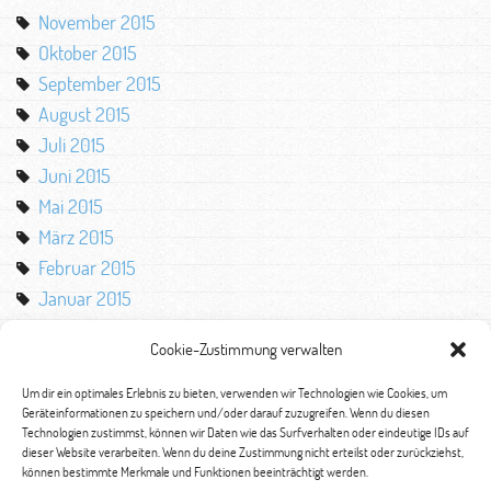
November 2015
Oktober 2015
September 2015
August 2015
Juli 2015
Juni 2015
Mai 2015
März 2015
Februar 2015
Januar 2015
Oktober 2014
Cookie-Zustimmung verwalten
August 2014
Mai 2014
Um dir ein optimales Erlebnis zu bieten, verwenden wir Technologien wie Cookies, um
Geräteinformationen zu speichern und/oder darauf zuzugreifen. Wenn du diesen
März 2014
Technologien zustimmst, können wir Daten wie das Surfverhalten oder eindeutige IDs auf
Februar 2014
dieser Website verarbeiten. Wenn du deine Zustimmung nicht erteilst oder zurückziehst,
können bestimmte Merkmale und Funktionen beeinträchtigt werden.
Januar 2014