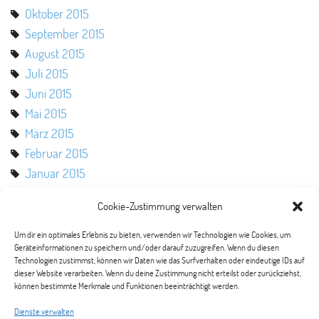
Oktober 2015
September 2015
August 2015
Juli 2015
Juni 2015
Mai 2015
März 2015
Februar 2015
Januar 2015
Oktober 2014
Cookie-Zustimmung verwalten
August 2014
Mai 2014
Um dir ein optimales Erlebnis zu bieten, verwenden wir Technologien wie Cookies, um
Geräteinformationen zu speichern und/oder darauf zuzugreifen. Wenn du diesen
März 2014
Technologien zustimmst, können wir Daten wie das Surfverhalten oder eindeutige IDs auf
Februar 2014
dieser Website verarbeiten. Wenn du deine Zustimmung nicht erteilst oder zurückziehst,
können bestimmte Merkmale und Funktionen beeinträchtigt werden.
Januar 2014
November 2013
Dienste verwalten