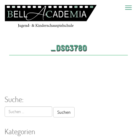
Toggl
navig
_DSC3780
Suche:
Suchen
nach:
Kategorien