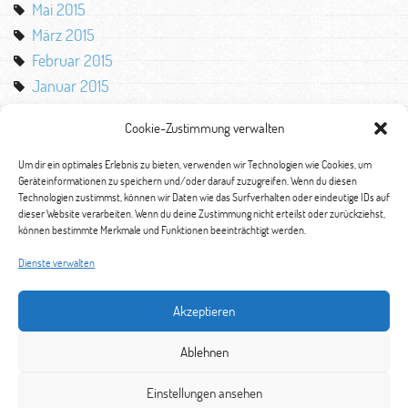
Mai 2015
März 2015
Februar 2015
Januar 2015
Oktober 2014
Cookie-Zustimmung verwalten
August 2014
Mai 2014
Um dir ein optimales Erlebnis zu bieten, verwenden wir Technologien wie Cookies, um
Geräteinformationen zu speichern und/oder darauf zuzugreifen. Wenn du diesen
März 2014
Technologien zustimmst, können wir Daten wie das Surfverhalten oder eindeutige IDs auf
Februar 2014
dieser Website verarbeiten. Wenn du deine Zustimmung nicht erteilst oder zurückziehst,
können bestimmte Merkmale und Funktionen beeinträchtigt werden.
Januar 2014
November 2013
Dienste verwalten
Oktober 2013
Akzeptieren
September 2013
Juli 2013
Ablehnen
Juni 2013
Einstellungen ansehen