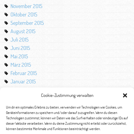
November 2015
Oktober 2015
September 2015
August 2015
Juli 2015
Juni 2015
Mai 2015
März 2015
Februar 2015
Januar 2015
Oktober 2014
Cookie-Zustimmung verwalten
August 2014
Mai 2014
Um dir ein optimales Erlebnis zu bieten, verwenden wir Technologien wie Cookies, um
Geräteinformationen zu speichern und/oder darauf zuzugreifen. Wenn du diesen
März 2014
Technologien zustimmst, können wir Daten wie das Surfverhalten oder eindeutige IDs auf
Februar 2014
dieser Website verarbeiten. Wenn du deine Zustimmung nicht erteilst oder zurückziehst,
können bestimmte Merkmale und Funktionen beeinträchtigt werden.
Januar 2014