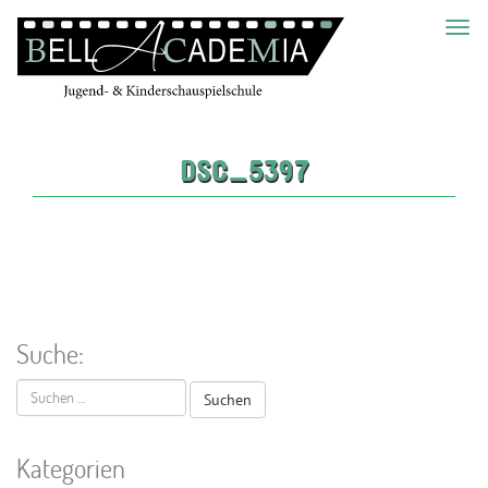
Toggl
navig
DSC_5397
Suche:
Suchen
nach:
Kategorien