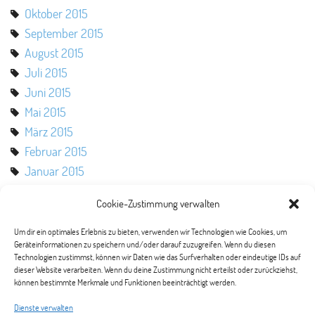
Oktober 2015
September 2015
August 2015
Juli 2015
Juni 2015
Mai 2015
März 2015
Februar 2015
Januar 2015
Oktober 2014
Cookie-Zustimmung verwalten
August 2014
Mai 2014
Um dir ein optimales Erlebnis zu bieten, verwenden wir Technologien wie Cookies, um
Geräteinformationen zu speichern und/oder darauf zuzugreifen. Wenn du diesen
März 2014
Technologien zustimmst, können wir Daten wie das Surfverhalten oder eindeutige IDs auf
Februar 2014
dieser Website verarbeiten. Wenn du deine Zustimmung nicht erteilst oder zurückziehst,
können bestimmte Merkmale und Funktionen beeinträchtigt werden.
Januar 2014
November 2013
Dienste verwalten