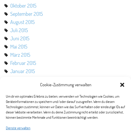
Oktober 2015
September 2015
August 2015
Juli 2015
Juni 2015
Mai 2015
März 2015
Februar 2015
Januar 2015
Oktober 2014
Cookie-Zustimmung verwalten
August 2014
Mai 2014
Um dir ein optimales Erlebnis zu bieten, verwenden wir Technologien wie Cookies, um
Geräteinformationen zu speichern und/oder darauf zuzugreifen. Wenn du diesen
März 2014
Technologien zustimmst, können wir Daten wie das Surfverhalten oder eindeutige IDs auf
Februar 2014
dieser Website verarbeiten. Wenn du deine Zustimmung nicht erteilst oder zurückziehst,
können bestimmte Merkmale und Funktionen beeinträchtigt werden.
Januar 2014
November 2013
Dienste verwalten