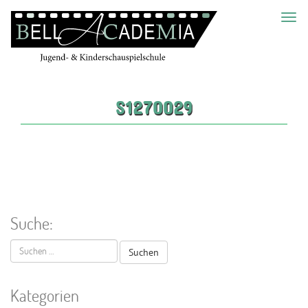
Toggl
navig
S1270029
Suche:
Suchen
nach:
Kategorien